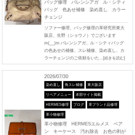
バッグ修理 バレンシアガ ル・シティ
バッグ 色あせ補修 染め直し カラー
チェンジ
ソファー修理、バッグ修理の革研究所東大
阪店、生野（ショウノ）でございます
m(__)m バレンシアガ、ル・シティバッグ
の色あせの補修、スレ補修、染め直し、カ
ラーチェンジのご依頼をいた
…[続きを読む]
2026/07/30
染め直し
角スレ補修
東大阪店
リペアメニュー
本部サイト掲載
HERMES修理
ブログ
革ブランド品修理
革小物修理
革小物修理 HERMESエルメス ベア
ン キーケース 汚れ除去 お色の剥が