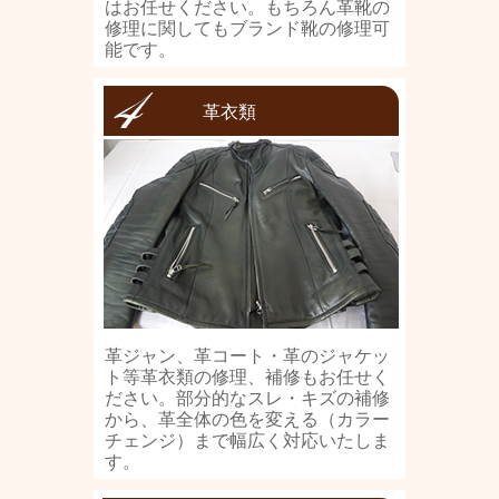
はお任せください。もちろん革靴の
修理に関してもブランド靴の修理可
能です。
革衣類
革ジャン、革コート・革のジャケッ
ト等革衣類の修理、補修もお任せく
ださい。部分的なスレ・キズの補修
から、革全体の色を変える（カラー
チェンジ）まで幅広く対応いたしま
す。