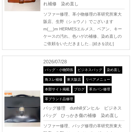
れ補修 染め直し
ソファー修理、革小物修理の革研究所東大
阪店、生野（ショウノ）でございます
m(__)m HERMESエルメス、ベアン、キー
ケースの汚れ、色ハゲの補修、染め直しの
ご依頼をいただきました
…[続きを読む]
2026/07/28
バッグ・小物関係
ビジネスバッグ
染め直し
角スレ補修
東大阪店
リペアメニュー
本部サイト掲載
ブログ
革カバン修理
革ブランド品修理
バッグ修理 dunhillダンヒル ビジネス
バッグ ひっかき傷の補修 染め直し
ソファー修理、バッグ修理の革研究所東大