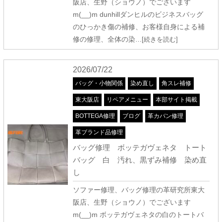
阪店、生野（ショウノ）でございます
m(__)m dunhillダンヒルのビジネスバッグ
のひっかき傷の補修、お客様自身による補
修の修理、全体の染
…[続きを読む]
2026/07/22
バッグ・小物関係
染め直し
角スレ補修
東大阪店
リペアメニュー
本部サイト掲載
BOTTEGA修理
ブログ
革カバン修理
革ブランド品修理
バッグ修理 ボッテガヴェネタ トート
バッグ 白 汚れ、黒ずみ補修 染め直
し
ソファー修理、バッグ修理の革研究所東大
阪店、生野（ショウノ）でございます
m(__)m ボッテガヴェネタの白のトートバ