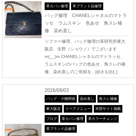
革カバン修理
革ブランド品修理
バッグ修理 CHANELシャネルのマトラ
ッセ ラムスキン 色あせ 角スレ補
修 染め直し
ソファー修理、バッグ修理の革研究所東大
阪店、生野（ショウノ）でございます
m(__)m CHANELシャネルのマトラッセ、
ラムスキンのバッグの色あせ、角スレの補
修、染め直しのご依頼を
…[続きを読む]
2026/08/03
バッグ・小物関係
染め直し
角スレ補修
東大阪店
リペアメニュー
本部サイト掲載
ブログ
革カバン修理
革カラーチェンジ
革ブランド品修理