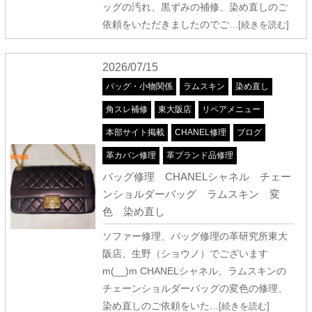
ッグの汚れ、黒ずみの補修、染め直しのご
依頼をいただきましたのでご
…[続きを読む]
2026/07/15
バッグ・小物関係
ラムスキン
染め直し
角スレ補修
東大阪店
リペアメニュー
本部サイト掲載
CHANEL修理
ブログ
革カバン修理
革ブランド品修理
バッグ修理 CHANELシャネル チェー
ンショルダーバッグ ラムスキン 変
色 染め直し
ソファー修理、バッグ修理の革研究所東大
阪店、生野（ショウノ）でございます
m(__)m CHANELシャネル、ラムスキンの
チェーンショルダーバッグの変色の修理、
染め直しのご依頼をいた
…[続きを読む]