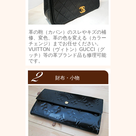
革の鞄（カバン）のスレやキズの補
修、変色、革の色を変える（カラー
チェンジ）までお任せください。
VUITTON（ヴィトン）GUCCI（グ
ッチ）等の革ブランド品も修理可能
です。
財布・小物