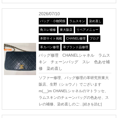
2026/07/10
バッグ・小物関係
ラムスキン
染め直し
角スレ補修
東大阪店
リペアメニュー
本部サイト掲載
CHANEL修理
ブログ
革カバン修理
革ブランド品修理
バッグ修理 CHANELシャネル ラムス
キン チェーンバッグ スレ 色あせ補
修 染め直し
ソファー修理、バッグ修理の革研究所東大
阪店、生野（ショウノ）でございます
m(__)m CHANELシャネルのマトラッセ、
ラムスキンのチェーンバッグの色あせ、ス
レの補修、染め直しのご
…[続きを読む]