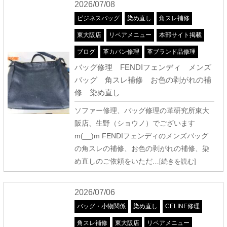
2026/07/08
ビジネスバッグ
染め直し
角スレ補修
東大阪店
リペアメニュー
本部サイト掲載
ブログ
革カバン修理
革ブランド品修理
バッグ修理 FENDIフェンディ メンズ
バッグ 角スレ補修 お色の剥がれの補
修 染め直し
ソファー修理、バッグ修理の革研究所東大
阪店、生野（ショウノ）でございます
m(__)m FENDIフェンディのメンズバッグ
の角スレの補修、お色の剥がれの補修、染
め直しのご依頼をいただ
…[続きを読む]
2026/07/06
バッグ・小物関係
染め直し
CELINE修理
角スレ補修
東大阪店
リペアメニュー