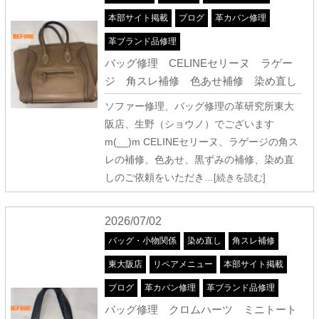
本部サイト掲載
ブログ
革カバン修理
革ブランド品修理
バッグ修理 CELINEセリーヌ ラゲー
ジ 角スレ補修 色あせ補修 染め直し
ソファー修理、バッグ修理の革研究所東大
阪店、生野（ショウノ）でございます
m(__)m CELINEセリーヌ、ラゲージの角ス
レの補修、色あせ、黒ずみの補修、染め直
しのご依頼をいただき
…[続きを読む]
2026/07/02
バッグ・小物関係
染め直し
角スレ補修
東大阪店
リペアメニュー
本部サイト掲載
ブログ
革カバン修理
革ブランド品修理
バッグ修理 クロムハーツ ミニトート