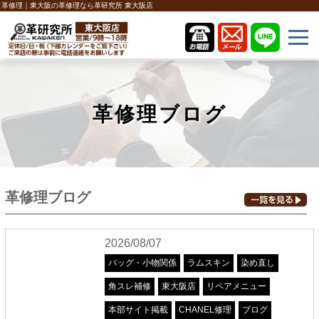
革修理｜東大阪の革修理なら革研究所 東大阪店
革修理ブログ
革修理ブログ
2026/08/07
バッグ・小物関係
ラムスキン
染め直し
角スレ補修
東大阪店
リペアメニュー
本部サイト掲載
CHANEL修理
ブログ