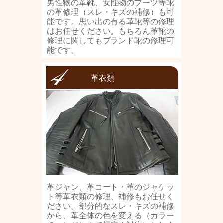
男性物の革靴、女性物のブーツ等靴
の革修理（スレ・キズの補修）も可
能です。思い出の有る革靴等の修理
はお任せください。もちろん革靴の
修理に関してもブランド靴の修理可
能です。
革衣類
革ジャン、革コート・革のジャケッ
ト等革衣類の修理、補修もお任せく
ださい。部分的なスレ・キズの補修
から、革全体の色を変える（カラー