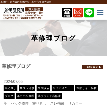
革修理｜東大阪の革修理なら革研究所 東大阪店
革修理ブログ
革修理ブログ
2024/07/05
染め直し
角スレ補修
東大阪店
リペアメニュー
本部サイト掲載
ブログ
革カバン修理
革ブランド品修理
革 バッグ修理 塗り直し スレ補修 リカラー