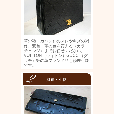
革の鞄（カバン）のスレやキズの補
修、変色、革の色を変える（カラー
チェンジ）までお任せください。
VUITTON（ヴィトン）GUCCI（グ
ッチ）等の革ブランド品も修理可能
です。
財布・小物