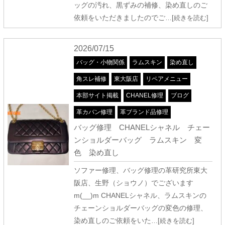
ッグの汚れ、黒ずみの補修、染め直しのご
依頼をいただきましたのでご
…[続きを読む]
2026/07/15
バッグ・小物関係
ラムスキン
染め直し
角スレ補修
東大阪店
リペアメニュー
本部サイト掲載
CHANEL修理
ブログ
革カバン修理
革ブランド品修理
バッグ修理 CHANELシャネル チェー
ンショルダーバッグ ラムスキン 変
色 染め直し
ソファー修理、バッグ修理の革研究所東大
阪店、生野（ショウノ）でございます
m(__)m CHANELシャネル、ラムスキンの
チェーンショルダーバッグの変色の修理、
染め直しのご依頼をいた
…[続きを読む]