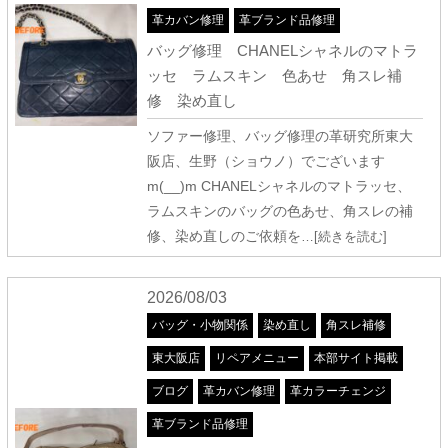
革カバン修理
革ブランド品修理
バッグ修理 CHANELシャネルのマトラ
ッセ ラムスキン 色あせ 角スレ補
修 染め直し
ソファー修理、バッグ修理の革研究所東大
阪店、生野（ショウノ）でございます
m(__)m CHANELシャネルのマトラッセ、
ラムスキンのバッグの色あせ、角スレの補
修、染め直しのご依頼を
…[続きを読む]
2026/08/03
バッグ・小物関係
染め直し
角スレ補修
東大阪店
リペアメニュー
本部サイト掲載
ブログ
革カバン修理
革カラーチェンジ
革ブランド品修理