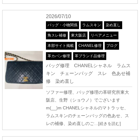
2026/07/10
バッグ・小物関係
ラムスキン
染め直し
角スレ補修
東大阪店
リペアメニュー
本部サイト掲載
CHANEL修理
ブログ
革カバン修理
革ブランド品修理
バッグ修理 CHANELシャネル ラムス
キン チェーンバッグ スレ 色あせ補
修 染め直し
ソファー修理、バッグ修理の革研究所東大
阪店、生野（ショウノ）でございます
m(__)m CHANELシャネルのマトラッセ、
ラムスキンのチェーンバッグの色あせ、ス
レの補修、染め直しのご
…[続きを読む]