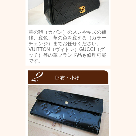
革の鞄（カバン）のスレやキズの補
修、変色、革の色を変える（カラー
チェンジ）までお任せください。
VUITTON（ヴィトン）GUCCI（グ
ッチ）等の革ブランド品も修理可能
です。
財布・小物