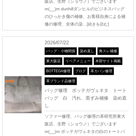
阪店、生野（ショウノ）でございます
m(__)m dunhillダンヒルのビジネスバッグ
のひっかき傷の補修、お客様自身による補
修の修理、全体の染
…[続きを読む]
2026/07/22
バッグ・小物関係
染め直し
角スレ補修
東大阪店
リペアメニュー
本部サイト掲載
BOTTEGA修理
ブログ
革カバン修理
革ブランド品修理
バッグ修理 ボッテガヴェネタ トート
バッグ 白 汚れ、黒ずみ補修 染め直
し
ソファー修理、バッグ修理の革研究所東大
阪店、生野（ショウノ）でございます
m(__)m ボッテガヴェネタの白のトートバ