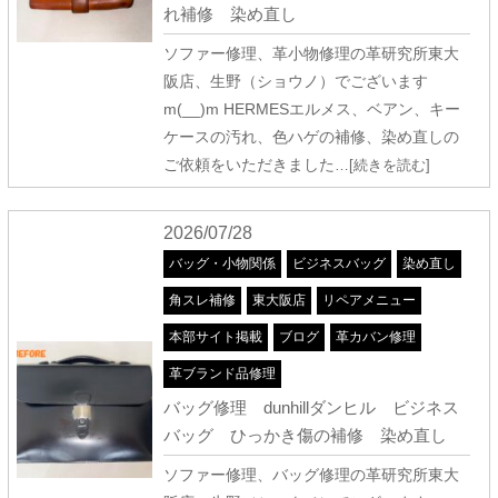
れ補修 染め直し
ソファー修理、革小物修理の革研究所東大
阪店、生野（ショウノ）でございます
m(__)m HERMESエルメス、ベアン、キー
ケースの汚れ、色ハゲの補修、染め直しの
ご依頼をいただきました
…[続きを読む]
2026/07/28
バッグ・小物関係
ビジネスバッグ
染め直し
角スレ補修
東大阪店
リペアメニュー
本部サイト掲載
ブログ
革カバン修理
革ブランド品修理
バッグ修理 dunhillダンヒル ビジネス
バッグ ひっかき傷の補修 染め直し
ソファー修理、バッグ修理の革研究所東大