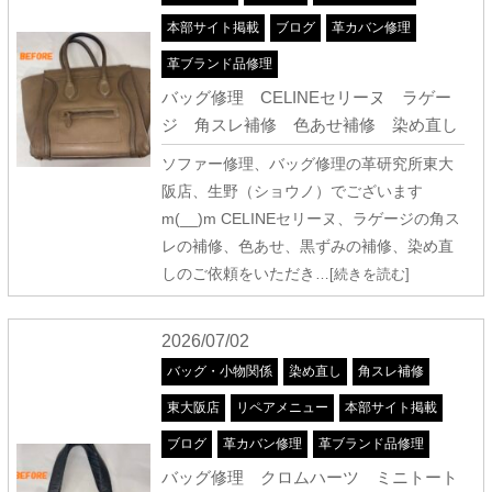
本部サイト掲載
ブログ
革カバン修理
革ブランド品修理
バッグ修理 CELINEセリーヌ ラゲー
ジ 角スレ補修 色あせ補修 染め直し
ソファー修理、バッグ修理の革研究所東大
阪店、生野（ショウノ）でございます
m(__)m CELINEセリーヌ、ラゲージの角ス
レの補修、色あせ、黒ずみの補修、染め直
しのご依頼をいただき
…[続きを読む]
2026/07/02
バッグ・小物関係
染め直し
角スレ補修
東大阪店
リペアメニュー
本部サイト掲載
ブログ
革カバン修理
革ブランド品修理
バッグ修理 クロムハーツ ミニトート