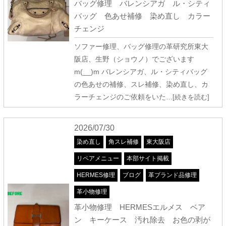
バッグ修理 バレンシアガ ル・シティ
バッグ 色あせ補修 染め直し カラー
チェンジ
ソファー修理、バッグ修理の革研究所東大
阪店、生野（ショウノ）でございます
m(__)m バレンシアガ、ル・シティバッグ
の色あせの補修、スレ補修、染め直し、カ
ラーチェンジのご依頼をいた
…[続きを読む]
2026/07/30
染め直し
角スレ補修
東大阪店
リペアメニュー
本部サイト掲載
HERMES修理
ブログ
革ブランド品修理
革小物修理
革小物修理 HERMESエルメス ベア
ン キーケース 汚れ除去 お色の剥が