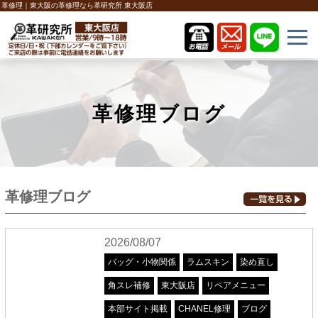
革修理｜東大阪の革修理なら革研究所 東大阪店
革修理ブログ
革修理ブログ
2026/08/07
バッグ・小物関係
ラムスキン
染め直し
角スレ補修
東大阪店
リペアメニュー
本部サイト掲載
CHANEL修理
ブログ