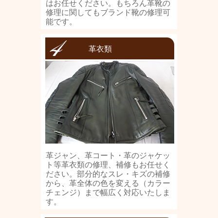
はお任せください。もちろん革靴の
修理に関してもブランド靴の修理可
能です。
革衣類
革ジャン、革コート・革のジャケッ
ト等革衣類の修理、補修もお任せく
ださい。部分的なスレ・キズの補修
から、革全体の色を変える（カラー
チェンジ）まで幅広く対応いたしま
す。