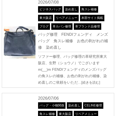
2026/07/08
ビジネスバッグ
染め直し
角スレ補修
東大阪店
リペアメニュー
本部サイト掲載
ブログ
革カバン修理
革ブランド品修理
バッグ修理 FENDIフェンディ メンズ
バッグ 角スレ補修 お色の剥がれの補
修 染め直し
ソファー修理、バッグ修理の革研究所東大
阪店、生野（ショウノ）でございます
m(__)m FENDIフェンディのメンズバッグ
の角スレの補修、お色の剥がれの補修、染
め直しのご依頼をいただ
…[続きを読む]
2026/07/06
バッグ・小物関係
染め直し
CELINE修理
角スレ補修
東大阪店
リペアメニュー