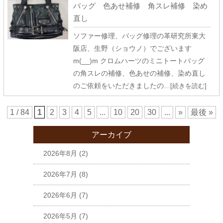
バッグ 色あせ補修 角スレ補修 染め
直し
ソファー修理、バッグ修理の革研究所東大
阪店、生野（ショウノ）でございます
m(__)m クロムハーツのミニトートバッグ
の角スレの補修、色あせの補修、染め直し
のご依頼をいただきましたの
…[続きを読む]
1 / 84
1
2
3
4
5
...
10
20
30
...
»
最後 »
アーカイブ
2026年8月
(2)
2026年7月
(8)
2026年6月
(7)
2026年5月
(7)