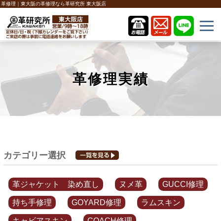
革修理｜東大阪の革修理なら革研究所 東大阪店
革修理実績
カテゴリー選択
革ジャケット 染め直し
ヌメ革
GUCCI修理
持ち手修理
GOYARD修理
ラムスキン
キャビアスキン
COACH修理