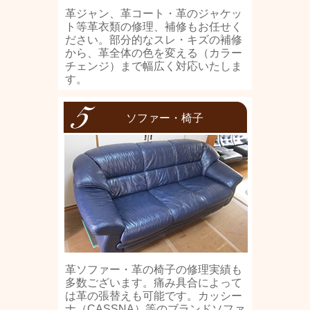
革ジャン、革コート・革のジャケッ
ト等革衣類の修理、補修もお任せく
ださい。部分的なスレ・キズの補修
から、革全体の色を変える（カラー
チェンジ）まで幅広く対応いたしま
す。
ソファー・椅子
革ソファー・革の椅子の修理実績も
多数ございます。痛み具合によって
は革の張替えも可能です。カッシー
ナ（CASSNA）等のブランドソファ