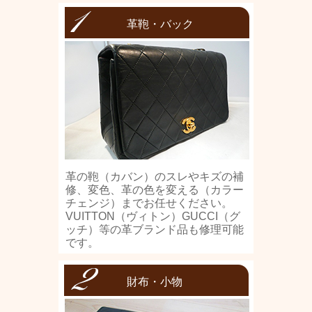
革鞄・バック
革の鞄（カバン）のスレやキズの補
修、変色、革の色を変える（カラー
チェンジ）までお任せください。
VUITTON（ヴィトン）GUCCI（グ
ッチ）等の革ブランド品も修理可能
です。
財布・小物