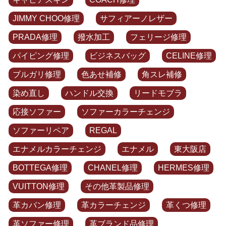
JIMMY CHOO修理
サフィアーノレザー
PRADA修理
撥水加工
フェリージ修理
パイピング修理
ビジネスバッグ
CELINE修理
ブルガリ修理
色あせ補修
角スレ補修
染め直し
ハンドル交換
リードモブラ
応接ソファー
ソファーカラーチェンジ
ソファーリペア
REGAL
エナメルカラーチェンジ
エナメル
東大阪店
BOTTEGA修理
CHANEL修理
HERMES修理
VUITTON修理
その他革製品修理
革カバン修理
革カラーチェンジ
革くつ修理
革ソファー修理
革ブランド品修理