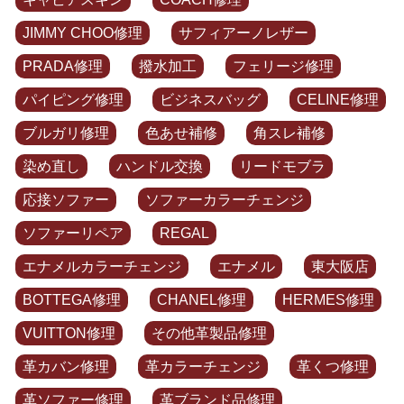
JIMMY CHOO修理
サフィアーノレザー
PRADA修理
撥水加工
フェリージ修理
パイピング修理
ビジネスバッグ
CELINE修理
ブルガリ修理
色あせ補修
角スレ補修
染め直し
ハンドル交換
リードモブラ
応接ソファー
ソファーカラーチェンジ
ソファーリペア
REGAL
エナメルカラーチェンジ
エナメル
東大阪店
BOTTEGA修理
CHANEL修理
HERMES修理
VUITTON修理
その他革製品修理
革カバン修理
革カラーチェンジ
革くつ修理
革ソファー修理
革ブランド品修理