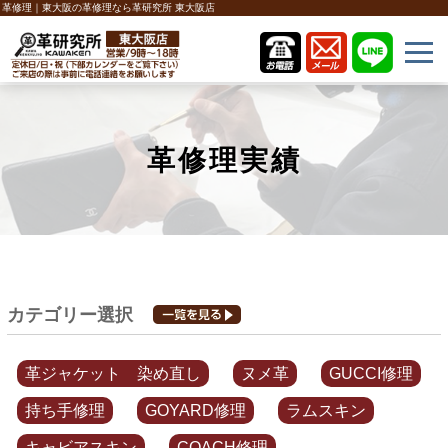
革修理｜東大阪の革修理なら革研究所 東大阪店
革修理実績
カテゴリー選択
革ジャケット 染め直し
ヌメ革
GUCCI修理
持ち手修理
GOYARD修理
ラムスキン
キャビアスキン
COACH修理