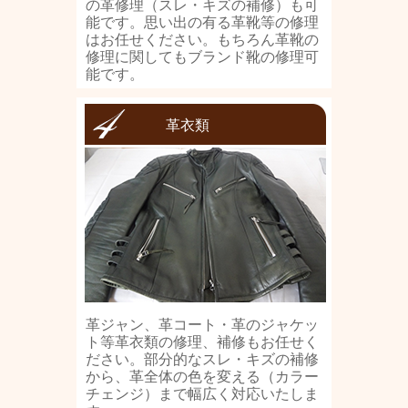
の革修理（スレ・キズの補修）も可
能です。思い出の有る革靴等の修理
はお任せください。もちろん革靴の
修理に関してもブランド靴の修理可
能です。
革衣類
革ジャン、革コート・革のジャケッ
ト等革衣類の修理、補修もお任せく
ださい。部分的なスレ・キズの補修
から、革全体の色を変える（カラー
チェンジ）まで幅広く対応いたしま