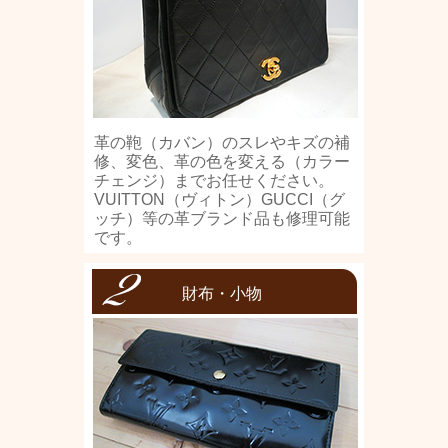
革の鞄（カバン）のスレやキズの補
修、変色、革の色を変える（カラー
チェンジ）までお任せください。
VUITTON（ヴィトン）GUCCI（グ
ッチ）等の革ブランド品も修理可能
です。
財布・小物