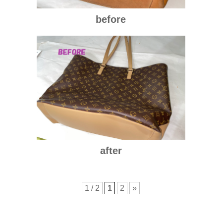
before
after
1 / 2
1
2
»