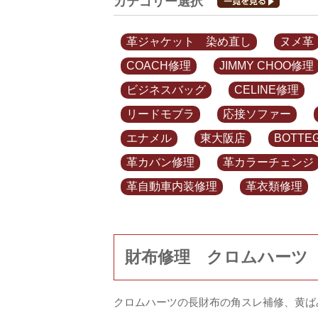
カテゴリー選択
革ジャケット 染め直し
ヌメ革
COACH修理
JIMMY CHOO修理
ビジネスバッグ
CELINE修理
リードモブラ
応接ソファー
エナメル
東大阪店
BOTTE
革カバン修理
革カラーチェンジ
革自動車内装修理
革衣類修理
財布修理 クロムハーツ
クロムハーツの長財布の角スレ補修、黄ば