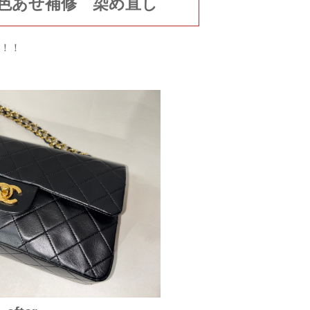
、色あせ補修 染め直し
～！！