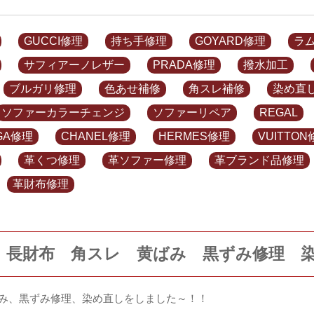
GUCCI修理
持ち手修理
GOYARD修理
ラ
サフィアーノレザー
PRADA修理
撥水加工
ブルガリ修理
色あせ補修
角スレ補修
染め直
ソファーカラーチェンジ
ソファーリペア
REGAL
GA修理
CHANEL修理
HERMES修理
VUITTO
革くつ修理
革ソファー修理
革ブランド品修理
革財布修理
 長財布 角スレ 黄ばみ 黒ずみ修理 
み、黒ずみ修理、染め直しをしました～！！