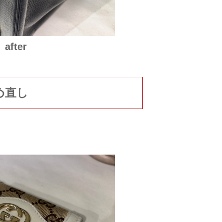
after
め直し