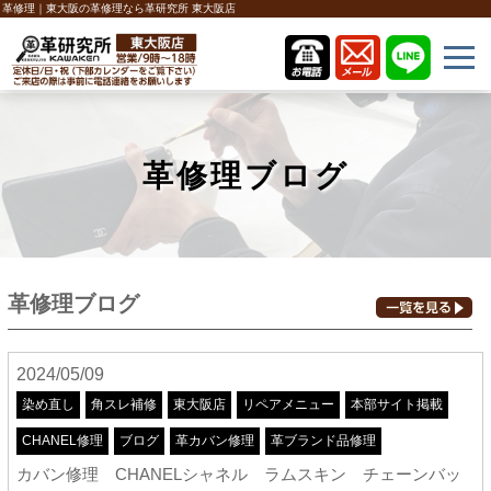
革修理｜東大阪の革修理なら革研究所 東大阪店
革修理ブログ
革修理ブログ
2024/05/09
染め直し
角スレ補修
東大阪店
リペアメニュー
本部サイト掲載
CHANEL修理
ブログ
革カバン修理
革ブランド品修理
カバン修理 CHANELシャネル ラムスキン チェーンバッ