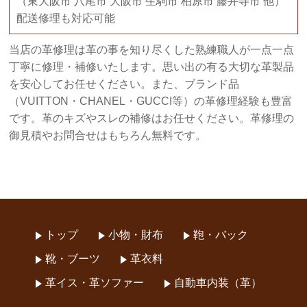
（東大阪市 八尾市 大阪市 生駒市 柏原市 藤井寺市 他）
配送修理も対応可能
当店の革修理は革の事を知り尽くした熟練職人が一点一点
丁寧に修理・補修いたします。思い出の有る大切な革製品
を安心してお任せください。また、ブランド品
（VUITTON・CHANEL・GUCCI等）の革修理経験も豊富
です。革のキズやスレの補修はお任せください。革修理の
御見積やお問合せはもちろん無料です。
トップ
小物・財布
鞄・バック
靴・ブーツ
革衣料
革イス・革ソファー
自動車内装（革）