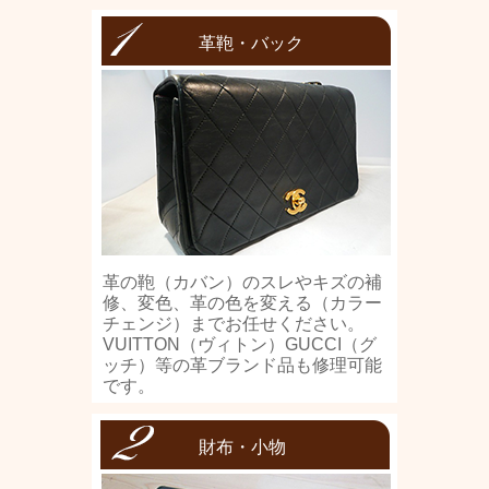
革鞄・バック
革の鞄（カバン）のスレやキズの補
修、変色、革の色を変える（カラー
チェンジ）までお任せください。
VUITTON（ヴィトン）GUCCI（グ
ッチ）等の革ブランド品も修理可能
です。
財布・小物