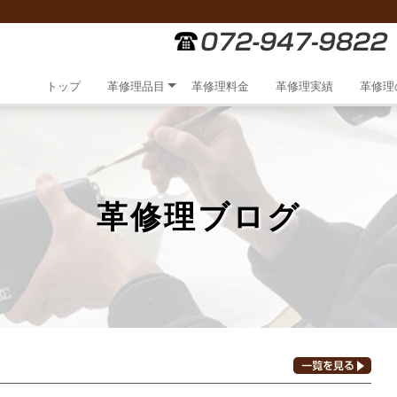
トップ
革修理品目
革修理料金
革修理実績
革修理
革修理ブログ