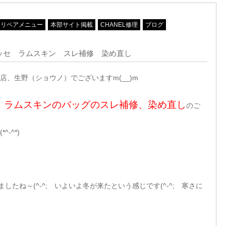
リペアメニュー
本部サイト掲載
CHANEL修理
ブログ
ラッセ ラムスキン スレ補修 染め直し
、生野（ショウノ）でございますm(__)m
セ、ラムスキンのバッグのスレ補修、染め直し
のご
-^*)
したね～(^-^; いよいよ冬が来たという感じです(^-^; 寒さに