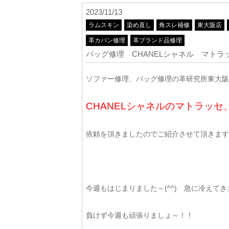
2023/11/13
ラムスキン
染め直し
角スレ補修
東大阪店
革カバン修理
革ブランド品修理
バッグ修理 CHANELシャネル マト
ソファー修理、バッグ修理の革研究所東大阪店
CHANELシャネルのマトラッ
依頼を頂きましたのでご紹介させて頂きます(*^
今週もはじまりました～(^^) 急に冷えてきま
負けず今週も頑張りましょ～！！