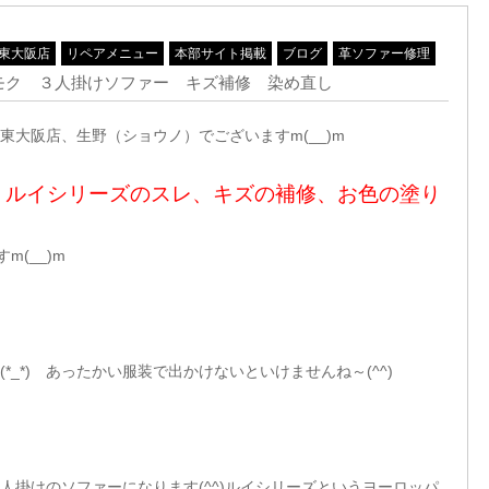
東大阪店
リペアメニュー
本部サイト掲載
ブログ
革ソファー修理
モク ３人掛けソファー キズ補修 染め直し
大阪店、生野（ショウノ）でございますm(__)m
、ルイシリーズのスレ、キズの補修、お色の塗り
(__)m
_*) あったかい服装で出かけないといけませんね～(^^)
人掛けのソファーになります(^^)ルイシリーズというヨーロッパ