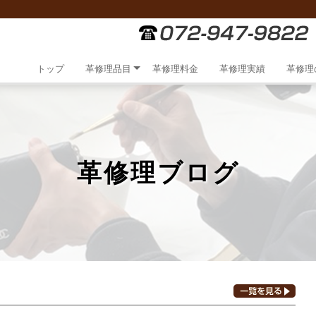
トップ
革修理品目
革修理料金
革修理実績
革修理
革修理ブログ