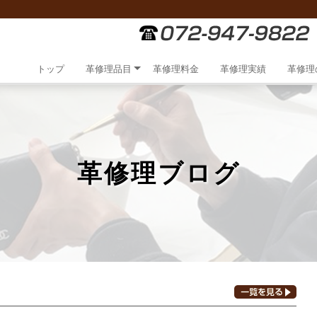
トップ
革修理品目
革修理料金
革修理実績
革修理
革修理ブログ