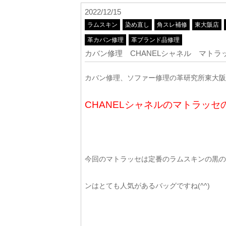
2022/12/15
ラムスキン
染め直し
角スレ補修
東大阪店
革カバン修理
革ブランド品修理
カバン修理 CHANELシャネル マト
カバン修理、ソファー修理の革研究所東大阪店
CHANELシャネルのマトラッセ
今回のマトラッセは定番のラムスキンの黒の
ンはとても人気があるバッグですね(^^)