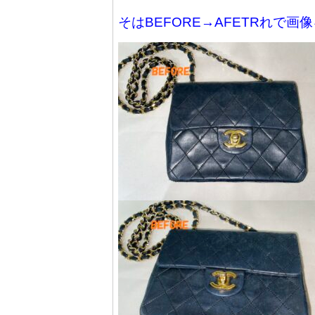
そはBEFORE→AFETR
れで
画像