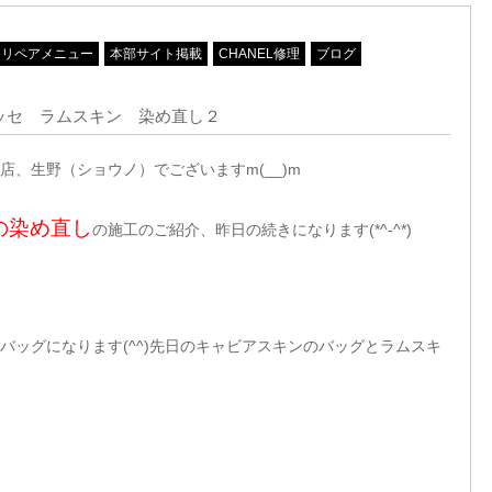
リペアメニュー
本部サイト掲載
CHANEL修理
ブログ
ラッセ ラムスキン 染め直し２
、生野（ショウノ）でございますm(__)m
の染め直し
の施工のご紹介、昨日の続きになります(*^-^*)
バッグになります(^^)先日のキャビアスキンのバッグとラムスキ