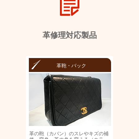
革修理対応製品
革鞄・バック
革の鞄（カバン）のスレやキズの補