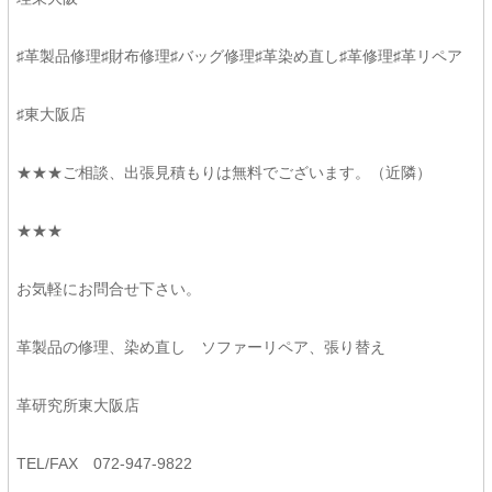
♯革製品修理♯財布修理♯バッグ修理♯革染め直し♯革修理♯革リペア
♯東大阪店
★★★ご相談、出張見積もりは無料でございます。（近隣）
★★★
お気軽にお問合せ下さい。
革製品の修理、染め直し ソファーリペア、張り替え
革研究所東大阪店
TEL/FAX 072-947-9822