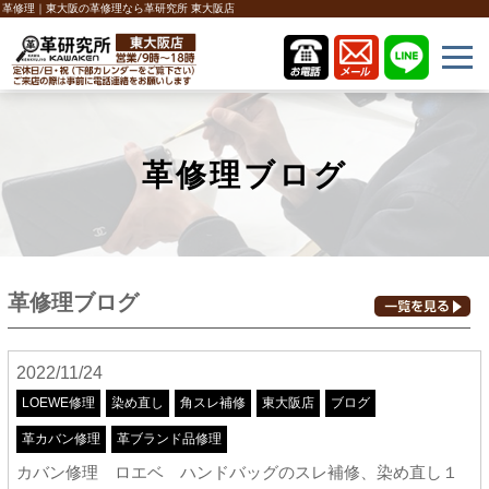
革修理｜東大阪の革修理なら革研究所 東大阪店
革修理ブログ
革修理ブログ
2022/11/24
LOEWE修理
染め直し
角スレ補修
東大阪店
ブログ
革カバン修理
革ブランド品修理
カバン修理 ロエベ ハンドバッグのスレ補修、染め直し１