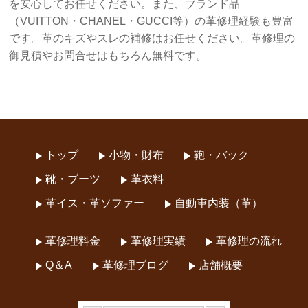
を安心してお任せください。また、ブランド品
（VUITTON・CHANEL・GUCCI等）の革修理経験も豊富
です。革のキズやスレの補修はお任せください。革修理の
御見積やお問合せはもちろん無料です。
トップ
小物・財布
鞄・バック
靴・ブーツ
革衣料
革イス・革ソファー
自動車内装（革）
革修理料金
革修理実績
革修理の流れ
Q＆A
革修理ブログ
店舗概要