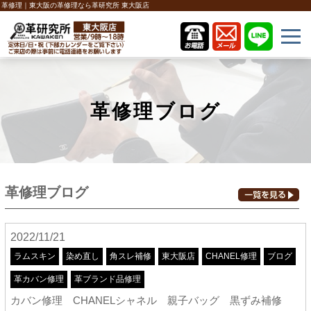
革修理｜東大阪の革修理なら革研究所 東大阪店
革修理ブログ
革修理ブログ
2022/11/21
ラムスキン
染め直し
角スレ補修
東大阪店
CHANEL修理
ブログ
革カバン修理
革ブランド品修理
カバン修理 CHANELシャネル 親子バッグ 黒ずみ補修