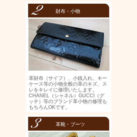
財布・小物
革財布（サイフ）、小銭入れ、キー
ケース等の小物全般の革のキズ、ス
レをキレイに修理いたします。
CHANEL（シャネル）GUCCI（グ
ッチ）等のブランド革小物の修理も
もちろんOKです。
革靴・ブーツ