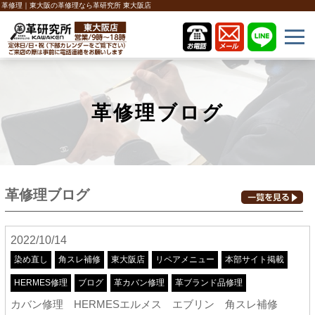
革修理｜東大阪の革修理なら革研究所 東大阪店
革修理ブログ
革修理ブログ
2022/10/14
染め直し
角スレ補修
東大阪店
リペアメニュー
本部サイト掲載
HERMES修理
ブログ
革カバン修理
革ブランド品修理
カバン修理 HERMESエルメス エブリン 角スレ補修