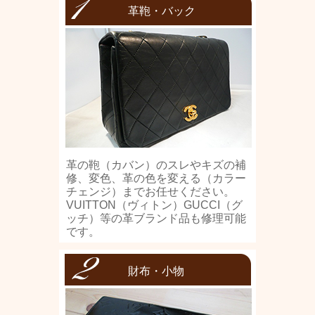
革鞄・バック
革の鞄（カバン）のスレやキズの補
修、変色、革の色を変える（カラー
チェンジ）までお任せください。
VUITTON（ヴィトン）GUCCI（グ
ッチ）等の革ブランド品も修理可能
です。
財布・小物