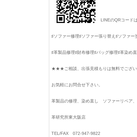
LINEのQRコー
♯ソファー修理♯ソファー張り替え♯ソファー
♯革製品修理♯財布修理♯バッグ修理♯革染め直
★★★ご相談、出張見積もりは無料でござい
お気軽にお問合せ下さい。
革製品の修理、染め直し ソファーリペア
革研究所東大阪店
TEL/FAX 072-947-9822