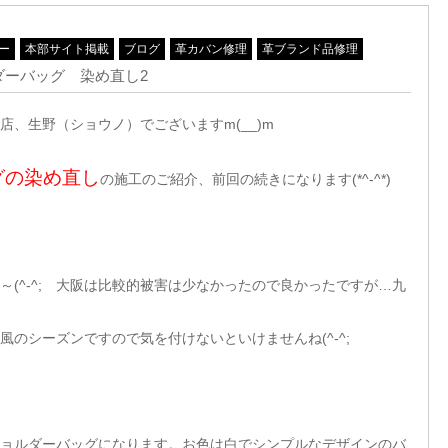
ー
本部サイト掲載
ブログ
革カバン修理
革ブランド品修理
ダーバッグ 染め直し2
、生野（ショウノ）でございますm(__)m
グの染め直し
の施工のご紹介、前回の続きになります(*^-^*)
(^-^; 大阪は比較的被害は少なかったので良かったですが…九
のシーズンですので気を付けないといけませんね(^-^;
ョルダーバッグになります。お色は白でシンプルなデザインのバ