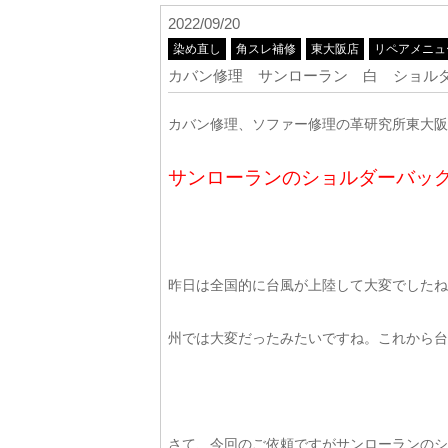
2022/09/20
染め直し
角スレ補修
東大阪店
リペアメニュ
カバン修理 サンローラン 白 ショル
カバン修理、ソファー修理の革研究所東大阪店
サンローランのショルダーバッ
昨日は全国的に台風が上陸して大変でしたね～
州では大変だったみたいですね。これから台風
さて、今回のご依頼ですがサンローランのシ