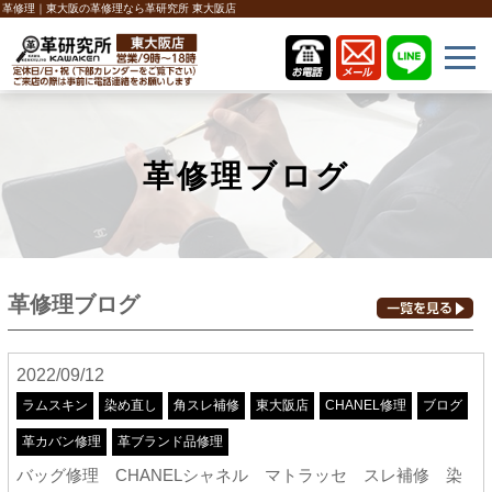
革修理｜東大阪の革修理なら革研究所 東大阪店
革修理ブログ
革修理ブログ
2022/09/12
ラムスキン
染め直し
角スレ補修
東大阪店
CHANEL修理
ブログ
革カバン修理
革ブランド品修理
バッグ修理 CHANELシャネル マトラッセ スレ補修 染