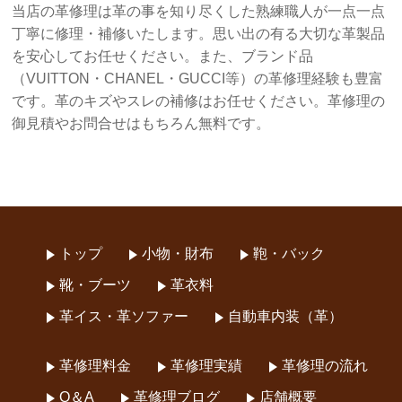
当店の革修理は革の事を知り尽くした熟練職人が一点一点
丁寧に修理・補修いたします。思い出の有る大切な革製品
を安心してお任せください。また、ブランド品
（VUITTON・CHANEL・GUCCI等）の革修理経験も豊富
です。革のキズやスレの補修はお任せください。革修理の
御見積やお問合せはもちろん無料です。
トップ
小物・財布
鞄・バック
靴・ブーツ
革衣料
革イス・革ソファー
自動車内装（革）
革修理料金
革修理実績
革修理の流れ
Q＆A
革修理ブログ
店舗概要