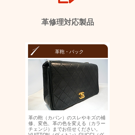
革修理対応製品
革鞄・バック
革の鞄（カバン）のスレやキズの補
修、変色、革の色を変える（カラー
チェンジ）までお任せください。
VUITTON（ヴィトン）GUCCI（グ