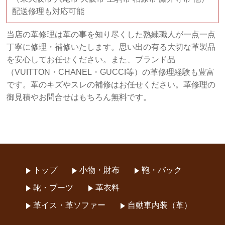
配送修理も対応可能
当店の革修理は革の事を知り尽くした熟練職人が一点一点
丁寧に修理・補修いたします。思い出の有る大切な革製品
を安心してお任せください。また、ブランド品
（VUITTON・CHANEL・GUCCI等）の革修理経験も豊富
です。革のキズやスレの補修はお任せください。革修理の
御見積やお問合せはもちろん無料です。
トップ
小物・財布
鞄・バック
靴・ブーツ
革衣料
革イス・革ソファー
自動車内装（革）