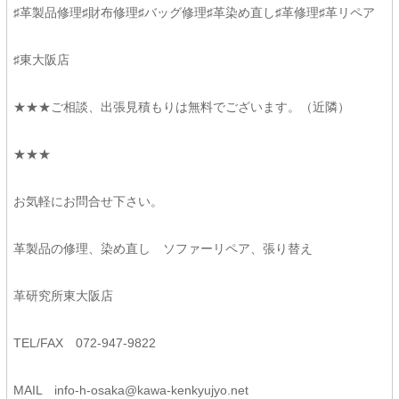
♯革製品修理♯財布修理♯バッグ修理♯革染め直し♯革修理♯革リペア
♯東大阪店
★★★ご相談、出張見積もりは無料でございます。（近隣）
★★★
お気軽にお問合せ下さい。
革製品の修理、染め直し ソファーリペア、張り替え
革研究所東大阪店
TEL/FAX 072-947-9822
MAIL
info-h-osaka@kawa-kenkyujyo.
net