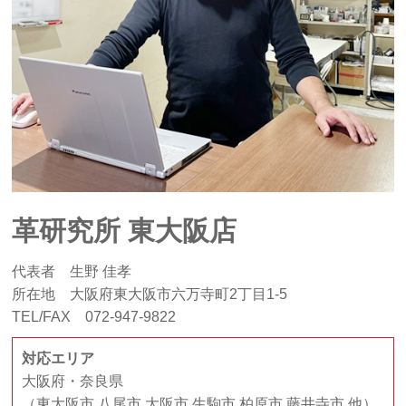
革研究所 東大阪店
代表者 生野 佳孝
所在地 大阪府東大阪市六万寺町2丁目1-5
TEL/FAX 072-947-9822
対応エリア
大阪府・奈良県
（東大阪市 八尾市 大阪市 生駒市 柏原市 藤井寺市 他）