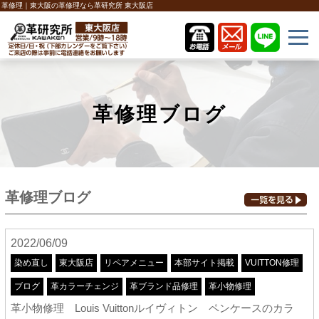
革修理｜東大阪の革修理なら革研究所 東大阪店
革修理ブログ
革修理ブログ
2022/06/09
染め直し
東大阪店
リペアメニュー
本部サイト掲載
VUITTON修理
ブログ
革カラーチェンジ
革ブランド品修理
革小物修理
革小物修理 Louis Vuittonルイヴィトン ペンケースのカラ