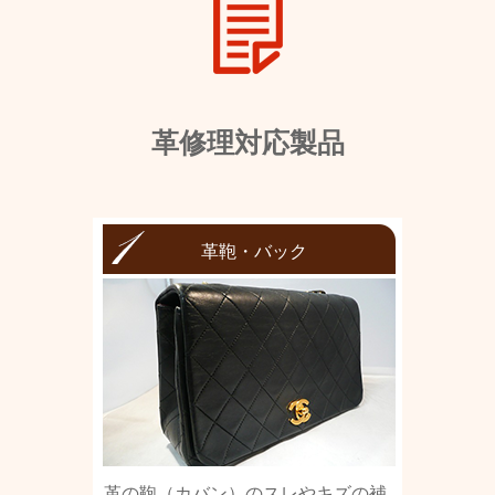
革修理対応製品
革鞄・バック
革の鞄（カバン）のスレやキズの補