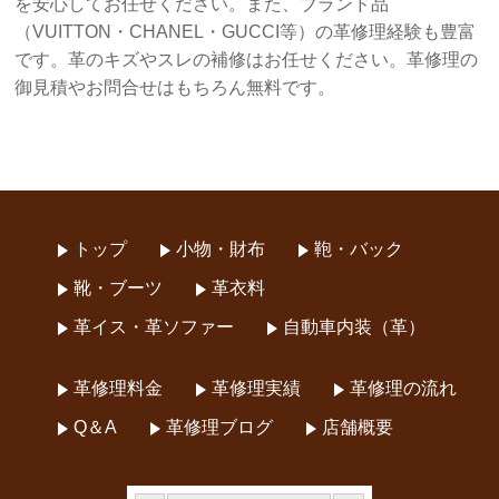
を安心してお任せください。また、ブランド品
（VUITTON・CHANEL・GUCCI等）の革修理経験も豊富
です。革のキズやスレの補修はお任せください。革修理の
御見積やお問合せはもちろん無料です。
トップ
小物・財布
鞄・バック
靴・ブーツ
革衣料
革イス・革ソファー
自動車内装（革）
革修理料金
革修理実績
革修理の流れ
Q＆A
革修理ブログ
店舗概要