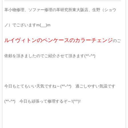
革小物修理、ソファー修理の革研究所東大阪店、生野（ショウ
ノ）でございますm(__)m
ルイヴィトンのペンケースのカラーチェンジ
のご
依頼を頂きましたのでご紹介させて頂きます(*^-^*)
今日もとてもいい天気ですね～(*^-^*) 過ごしやすい気温です
(*^-^*) 今日も頑張って修理するぞ～!(^^)!