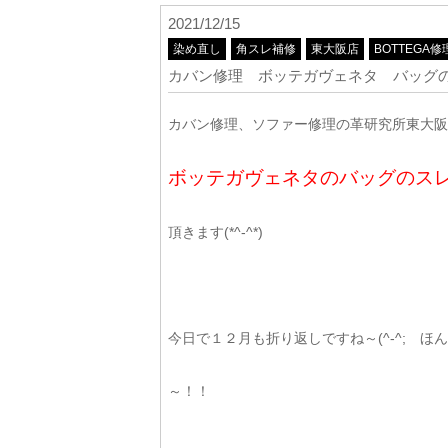
2021/12/15
染め直し
角スレ補修
東大阪店
BOTTEGA修
カバン修理 ボッテガヴェネタ バッグ
カバン修理、ソファー修理の革研究所東大阪店
ボッテガヴェネタのバッグのス
頂きます(*^-^*)
今日で１２月も折り返しですね～(^-^; ほ
～！！