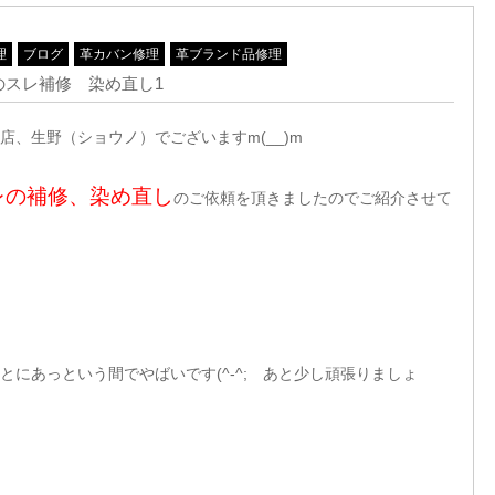
理
ブログ
革カバン修理
革ブランド品修理
のスレ補修 染め直し1
、生野（ショウノ）でございますm(__)m
レの補修、染め直し
のご依頼を頂きましたのでご紹介させて
んとにあっという間でやばいです(^-^; あと少し頑張りましょ