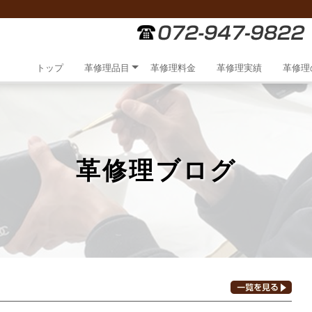
トップ
革修理品目
革修理料金
革修理実績
革修理
革修理ブログ