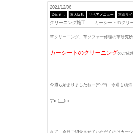
2021/12/06
染め直し
東大阪店
リペアメニュー
本部サイ
クリーニング施工 カーシートのクリー
革クリーニング、革ソファー修理の革研究所東
カーシートのクリーニング
のご依頼
今週も始まりましたね～(*^-^*) 今週
すm(__)m
さて、今日ご紹介させていただくのはカーシ