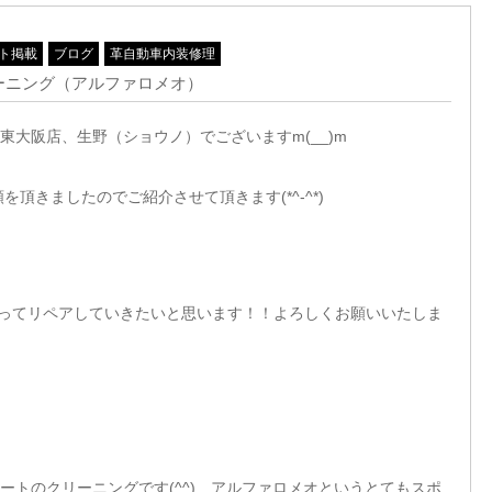
ト掲載
ブログ
革自動車内装修理
ニング（アルファロメオ）
大阪店、生野（ショウノ）でございますm(__)m
を頂きましたのでご紹介させて頂きます(*^-^*)
も頑張ってリペアしていきたいと思います！！よろしくお願いいたしま
ートのクリーニングです(^^) アルファロメオというとてもスポ