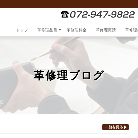
トップ
革修理品目
革修理料金
革修理実績
革修理
革修理ブログ