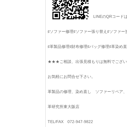
LINEのQRコー
♯ソファー修理♯ソファー張り替え♯ソファー
♯革製品修理♯財布修理♯バッグ修理♯革染め直
★★★ご相談、出張見積もりは無料でござい
お気軽にお問合せ下さい。
革製品の修理、染め直し ソファーリペア
革研究所東大阪店
TEL/FAX 072-947-9822