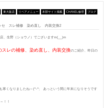
東大阪店
リペアメニュー
本部サイト掲載
CHANEL修理
ブログ
ラッセ スレ補修 染め直し 内装交換2
、生野（ショウノ）でございますm(__)m
セのスレの補修、染め直し、内装交換
のご紹介、昨日の
とても寒くなりましたね～(^-^; あっという間に年末になりそうです
ょ～！！