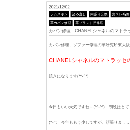
2021/12/02
ラムスキン
染め直し
内張り交換
角スレ補修
革カバン修理
革ブランド品修理
カバン修理 CHANELシャネルのマト
カバン修理、ソファー修理の革研究所東大阪店
CHANELシャネルのマトラッ
続きになります(*^-^*)
今日もいい天気ですね～(*^-^*) 朝晩は
(^-^; 今年ももう少しですが、頑張りまし