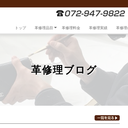
トップ
革修理品目
革修理料金
革修理実績
革修理
革修理ブログ