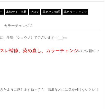
ー
本部サイト掲載
ブログ
革カバン修理
革カラーチェンジ
し カラーチェンジ２
、生野（ショウノ）でございますm(__)m
グのスレ補修、染め直し、カラーチェンジ
のご依頼のご
てきたように感じますね～(^-^; 風邪などには気を付けないといけ