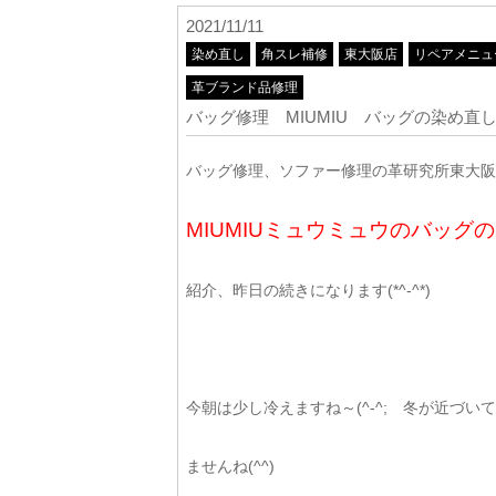
2021/11/11
染め直し
角スレ補修
東大阪店
リペアメニュ
革ブランド品修理
バッグ修理 MIUMIU バッグの染め直
バッグ修理、ソファー修理の革研究所東大阪店
MIUMIUミュウミュウのバッ
紹介、昨日の続きになります(*^-^*)
今朝は少し冷えますね～(^-^; 冬が近づい
ませんね(^^)