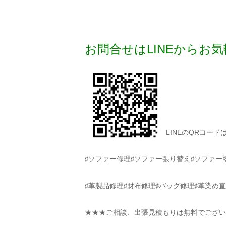
お問合せはLINEからお気
LINEのQRコー
♯ソファー修理♯ソファー張り替え♯ソファー
♯革製品修理♯財布修理♯バッグ修理♯革染め直
★★★ご相談、出張見積もりは無料でござい