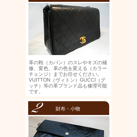
革の鞄（カバン）のスレやキズの補
修、変色、革の色を変える（カラー
チェンジ）までお任せください。
VUITTON（ヴィトン）GUCCI（グ
ッチ）等の革ブランド品も修理可能
です。
財布・小物