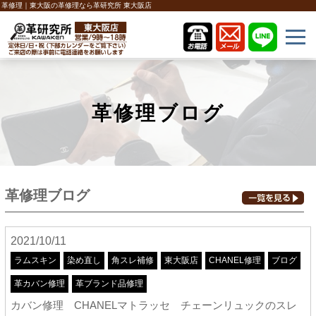
革修理｜東大阪の革修理なら革研究所 東大阪店
革修理ブログ
革修理ブログ
2021/10/11
ラムスキン
染め直し
角スレ補修
東大阪店
CHANEL修理
ブログ
革カバン修理
革ブランド品修理
カバン修理 CHANELマトラッセ チェーンリュックのスレ