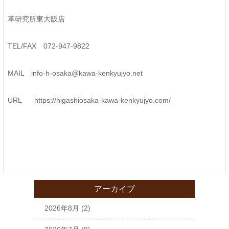
革研究所東大阪店
TEL/FAX 072-947-9822
MAIL
info-h-osaka@kawa-kenkyujyo.
net
URL
https://higashiosaka-kawa-
kenkyujyo.com/
アーカイブ
2026年8月
(2)