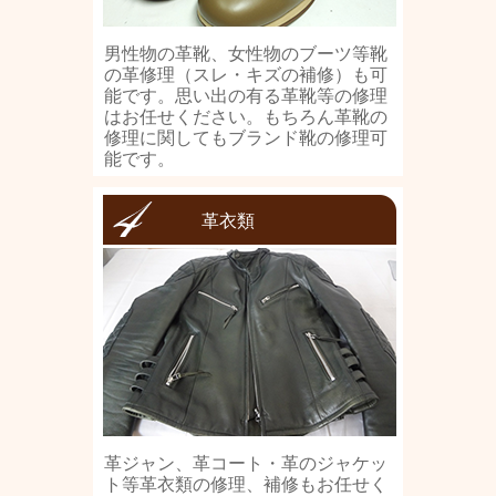
男性物の革靴、女性物のブーツ等靴
の革修理（スレ・キズの補修）も可
能です。思い出の有る革靴等の修理
はお任せください。もちろん革靴の
修理に関してもブランド靴の修理可
能です。
革衣類
革ジャン、革コート・革のジャケッ
ト等革衣類の修理、補修もお任せく