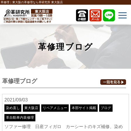
革修理｜東大阪の革修理なら革研究所 東大阪店
革修理ブログ
革修理ブログ
2021/09/03
染め直し
東大阪店
リペアメニュー
本部サイト掲載
ブログ
革自動車内装修理
ソファー修理 日産フィガロ カーシートのキズ補修、染め