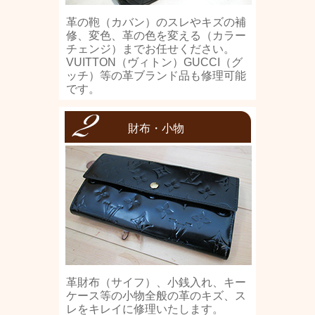
革の鞄（カバン）のスレやキズの補
修、変色、革の色を変える（カラー
チェンジ）までお任せください。
VUITTON（ヴィトン）GUCCI（グ
ッチ）等の革ブランド品も修理可能
です。
財布・小物
革財布（サイフ）、小銭入れ、キー
ケース等の小物全般の革のキズ、ス
レをキレイに修理いたします。