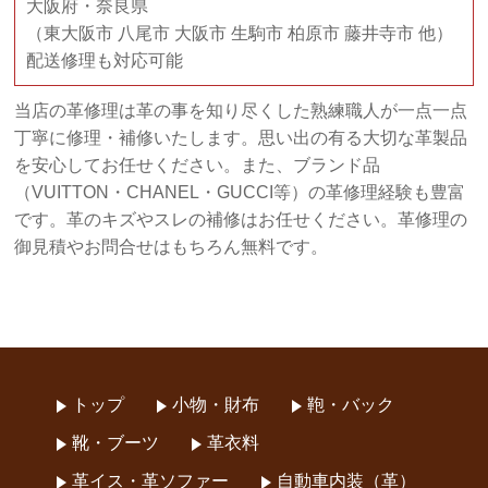
大阪府・奈良県
（東大阪市 八尾市 大阪市 生駒市 柏原市 藤井寺市 他）
配送修理も対応可能
当店の革修理は革の事を知り尽くした熟練職人が一点一点
丁寧に修理・補修いたします。思い出の有る大切な革製品
を安心してお任せください。また、ブランド品
（VUITTON・CHANEL・GUCCI等）の革修理経験も豊富
です。革のキズやスレの補修はお任せください。革修理の
御見積やお問合せはもちろん無料です。
トップ
小物・財布
鞄・バック
靴・ブーツ
革衣料
革イス・革ソファー
自動車内装（革）