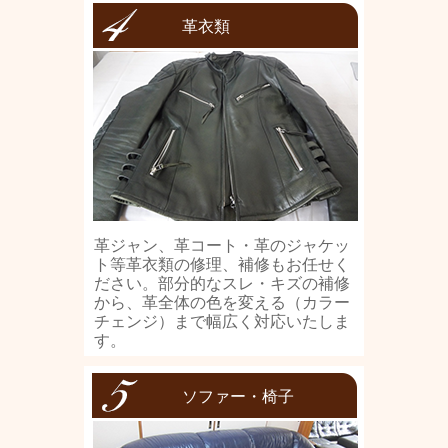
革衣類
革ジャン、革コート・革のジャケッ
ト等革衣類の修理、補修もお任せく
ださい。部分的なスレ・キズの補修
から、革全体の色を変える（カラー
チェンジ）まで幅広く対応いたしま
す。
ソファー・椅子