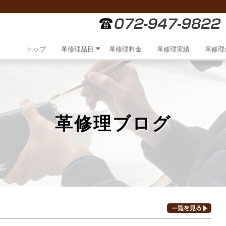
トップ
革修理品目
革修理料金
革修理実績
革修理
革修理ブログ