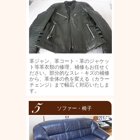
革ジャン、革コート・革のジャケッ
ト等革衣類の修理、補修もお任せく
ださい。部分的なスレ・キズの補修
から、革全体の色を変える（カラー
チェンジ）まで幅広く対応いたしま
す。
ソファー・椅子