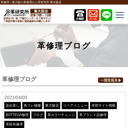
革修理｜東大阪の革修理なら革研究所 東大阪店
革修理ブログ
革修理ブログ
2021/04/09
染め直し
角スレ補修
東大阪店
リペアメニュー
本部サイト掲載
BOTTEGA修理
ブログ
革カラーチェンジ
革ブランド品修理
革財布修理