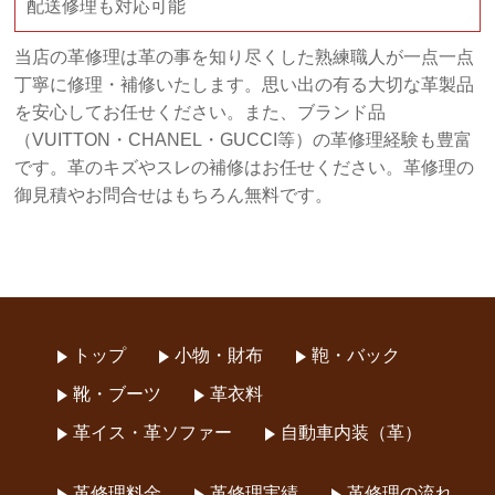
配送修理も対応可能
当店の革修理は革の事を知り尽くした熟練職人が一点一点
丁寧に修理・補修いたします。思い出の有る大切な革製品
を安心してお任せください。また、ブランド品
（VUITTON・CHANEL・GUCCI等）の革修理経験も豊富
です。革のキズやスレの補修はお任せください。革修理の
御見積やお問合せはもちろん無料です。
トップ
小物・財布
鞄・バック
靴・ブーツ
革衣料
革イス・革ソファー
自動車内装（革）
革修理料金
革修理実績
革修理の流れ