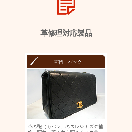
革修理対応製品
革鞄・バック
革の鞄（カバン）のスレやキズの補