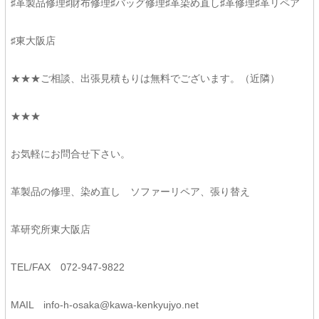
♯革製品修理♯財布修理♯バッグ修理♯革染め直し♯革修理♯革リペア
♯東大阪店
★★★ご相談、出張見積もりは無料でございます。（近隣）
★★★
お気軽にお問合せ下さい。
革製品の修理、染め直し ソファーリペア、張り替え
革研究所東大阪店
TEL/FAX 072-947-9822
MAIL
info-h-osaka@kawa-kenkyujyo.
net