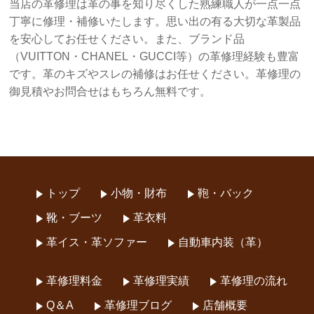
当店の革修理は革の事を知り尽くした熟練職人が一点一点
丁寧に修理・補修いたします。思い出の有る大切な革製品
を安心してお任せください。また、ブランド品
（VUITTON・CHANEL・GUCCI等）の革修理経験も豊富
です。革のキズやスレの補修はお任せください。革修理の
御見積やお問合せはもちろん無料です。
トップ
小物・財布
鞄・バック
靴・ブーツ
革衣料
革イス・革ソファー
自動車内装（革）
革修理料金
革修理実績
革修理の流れ
Q＆A
革修理ブログ
店舗概要