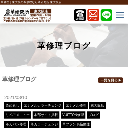
革修理｜東大阪の革修理なら革研究所 東大阪店
革修理ブログ
革修理ブログ
2021/03/10
染め直し
エナメルカラーチェンジ
エナメル修理
東大阪店
リペアメニュー
本部サイト掲載
VUITTON修理
ブログ
革カバン修理
革カラーチェンジ
革ブランド品修理