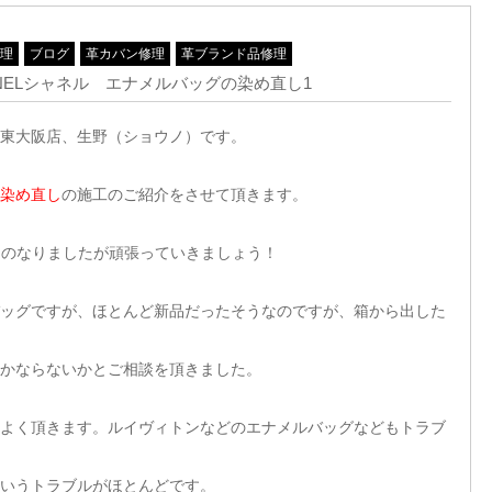
修理
ブログ
革カバン修理
革ブランド品修理
NELシャネル エナメルバッグの染め直し1
東大阪店、生野（ショウノ）です。
の染め直し
の施工のご紹介をさせて頂きます。
ートのなりましたが頑張っていきましょう！
ーバッグですが、ほとんど新品だったそうなのですが、箱から出した
かならないかとご相談を頂きました。
よく頂きます。ルイヴィトンなどのエナメルバッグなどもトラブ
いうトラブルがほとんどです。