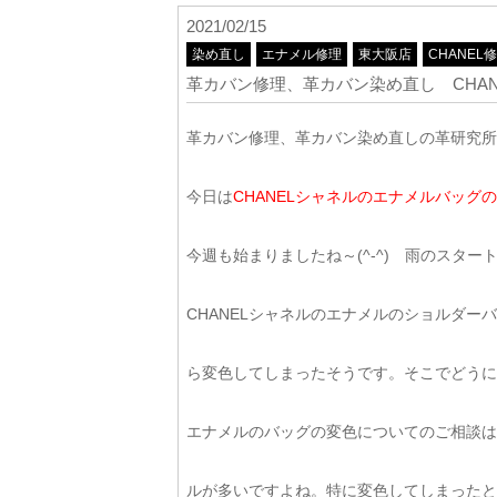
2021/02/15
染め直し
エナメル修理
東大阪店
CHANEL
革カバン修理、革カバン染め直し CHA
革カバン修理、革カバン染め直しの革研究所
今日は
CHANELシャネルのエナメルバッグ
今週も始まりましたね～(^-^) 雨のスタ
CHANELシャネルのエナメルのショルダ
ら変色してしまったそうです。そこでどうに
エナメルのバッグの変色についてのご相談は
ルが多いですよね。特に変色してしまったと