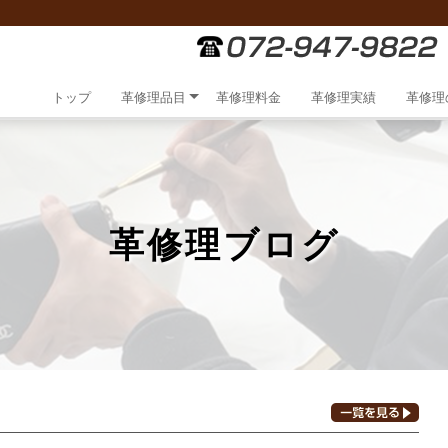
トップ
革修理品目
革修理料金
革修理実績
革修理
革修理ブログ