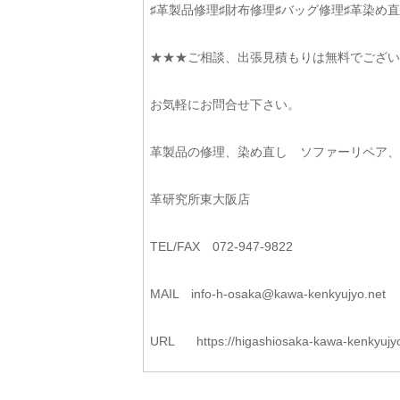
♯革製品修理♯財布修理♯バッグ修理♯革染め直
★★★ご相談、出張見積もりは無料でござい
お気軽にお問合せ下さい。
革製品の修理、染め直し ソファーリペア
革研究所東大阪店
TEL/FAX 072-947-9822
MAIL
info-h-osaka@kawa-kenkyujyo.
net
URL
https://higashiosaka-kawa-
kenkyujy