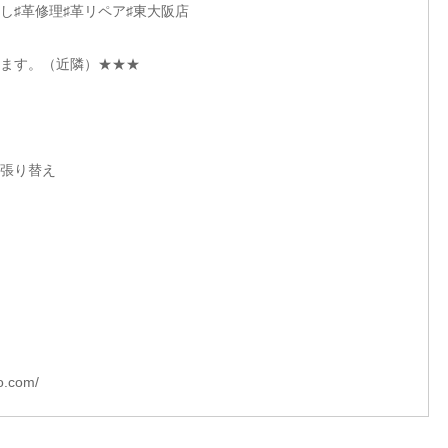
し♯革修理♯革リペア♯東大阪店
ます。（近隣）★★★
、張り替え
o.com/