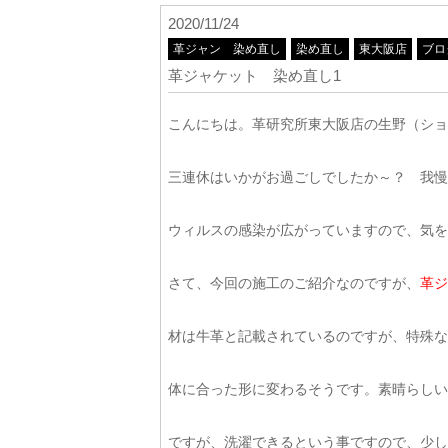
2020/11/24
革ジャン 染め直し
染め直し
東大阪店
ブロ
革ジャケット 染め直し1
こんにちは。革研究所東大阪店の生野（ショ
三連休はいかがお過ごしでしたか～？ 我慢
ウィルスの感染が広がっていますので、気を
さて、今回の施工のご紹介なのですが、
革ジ
材は牛革と記載されているのですが、特殊な
体に合った形に変わるそうです。素晴らしい素
ですが、洗濯できるという事ですので、少し全