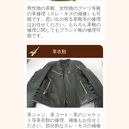
男性物の革靴、女性物のブーツ等靴
の革修理（スレ・キズの補修）も可
能です。思い出の有る革靴等の修理
はお任せください。もちろん革靴の
修理に関してもブランド靴の修理可
能です。
革衣類
革ジャン、革コート・革のジャケッ
ト等革衣類の修理、補修もお任せく
ださい。部分的なスレ・キズの補修