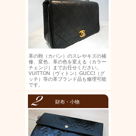
革の鞄（カバン）のスレやキズの補
修、変色、革の色を変える（カラー
チェンジ）までお任せください。
VUITTON（ヴィトン）GUCCI（グ
ッチ）等の革ブランド品も修理可能
です。
財布・小物