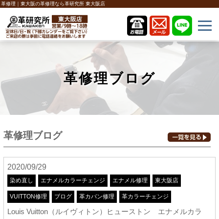
革修理｜東大阪の革修理なら革研究所 東大阪店
革修理ブログ
革修理ブログ
2020/09/29
染め直し
エナメルカラーチェンジ
エナメル修理
東大阪店
VUITTON修理
ブログ
革カバン修理
革カラーチェンジ
Louis Vuitton（ルイヴィトン）ヒューストン エナメルカラ