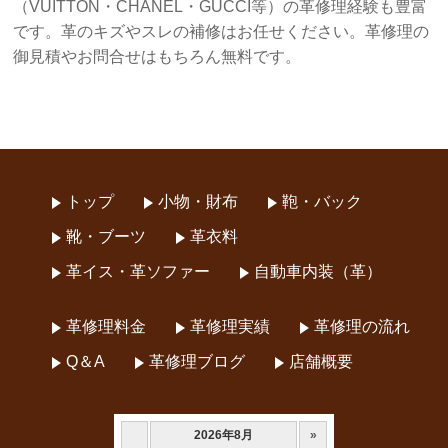
（VUITTON・CHANEL・GUCCI等）の革修理経験も豊富
です。革のキズやスレの補修はお任せください。革修理の
御見積やお問合せはもちろん無料です。
トップ
小物・財布
鞄・バック
靴・ブーツ
革衣料
革イス・革ソファー
自動車内装（革）
革修理料金
革修理実績
革修理の流れ
Q＆A
革修理ブログ
店舗概要