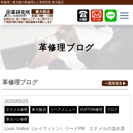
革修理｜東大阪の革修理なら革研究所 東大阪店
革修理ブログ
革修理ブログ
2020/05/25
エナメル修理
東大阪店
リペアメニュー
VUITTON修理
ブログ
革カバン修理
Louis Vuitton（ルイヴィトン）リードPM エナメルの染め直