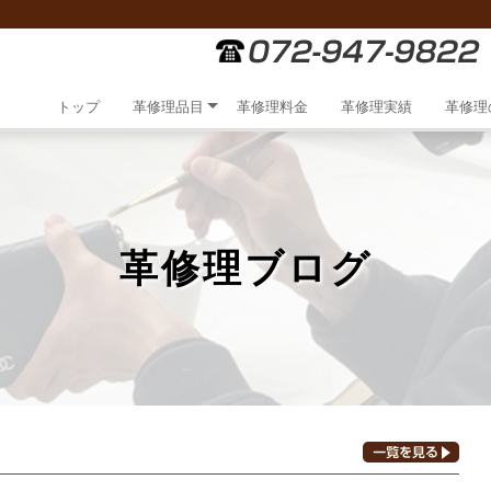
トップ
革修理品目
革修理料金
革修理実績
革修理
革修理ブログ