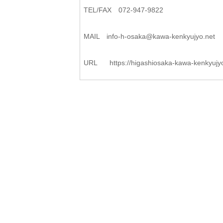
TEL/FAX 072-947-9822
MAIL
info-h-osaka@kawa-kenkyujyo.
net
URL
https://higashiosaka-kawa-
kenkyujy