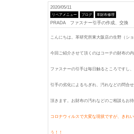
2020/05/11
リペアメニュー
ブログ
革財布修理
PRADA ファスナー引手の作成、交換
こんにちは。革研究所東大阪店の生野（ショ
今回ご紹介させて頂くのはコーチの財布の内
ファスナーの引手は毎日触るところですし、
引手の劣化によるちぎれ、汚れなどの問合せ
頂きます。お財布の汚れなどのご相談もお待
コロナウィルスで大変な現状ですが、きれい
う！！