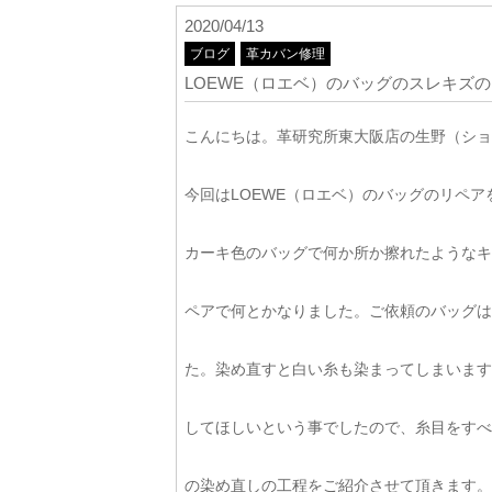
2020/04/13
ブログ
革カバン修理
LOEWE（ロエベ）のバッグのスレキズ
こんにちは。革研究所東大阪店の生野（ショ
今回はLOEWE（ロエベ）のバッグのリペ
カーキ色のバッグで何か所か擦れたようなキ
ペアで何とかなりました。ご依頼のバッグは
た。染め直すと白い糸も染まってしまいます
してほしいという事でしたので、糸目をすべ
の染め直しの工程をご紹介させて頂きます。