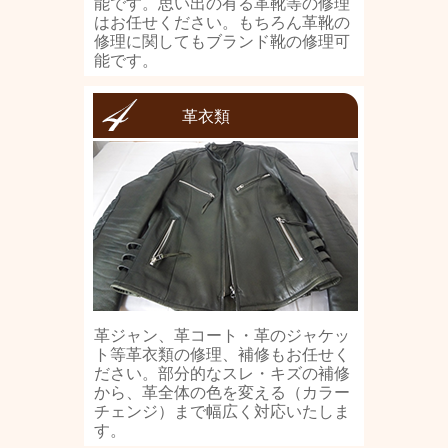
能です。思い出の有る革靴等の修理
はお任せください。もちろん革靴の
修理に関してもブランド靴の修理可
能です。
革衣類
革ジャン、革コート・革のジャケッ
ト等革衣類の修理、補修もお任せく
ださい。部分的なスレ・キズの補修
から、革全体の色を変える（カラー
チェンジ）まで幅広く対応いたしま
す。