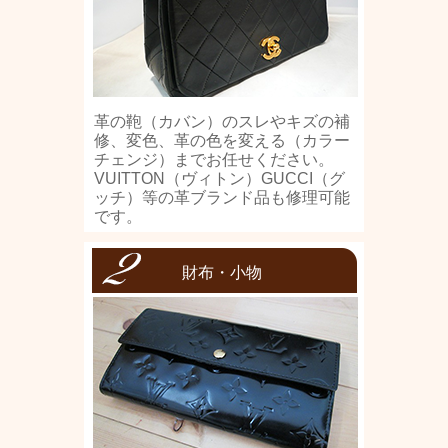
革の鞄（カバン）のスレやキズの補
修、変色、革の色を変える（カラー
チェンジ）までお任せください。
VUITTON（ヴィトン）GUCCI（グ
ッチ）等の革ブランド品も修理可能
です。
財布・小物