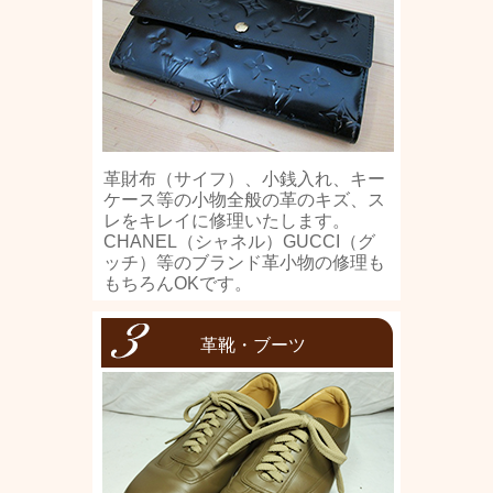
革財布（サイフ）、小銭入れ、キー
ケース等の小物全般の革のキズ、ス
レをキレイに修理いたします。
CHANEL（シャネル）GUCCI（グ
ッチ）等のブランド革小物の修理も
もちろんOKです。
革靴・ブーツ