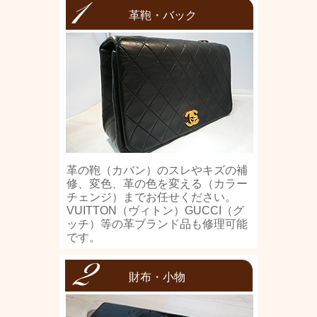
革鞄・バック
革の鞄（カバン）のスレやキズの補
修、変色、革の色を変える（カラー
チェンジ）までお任せください。
VUITTON（ヴィトン）GUCCI（グ
ッチ）等の革ブランド品も修理可能
です。
財布・小物