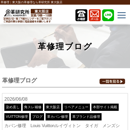
革修理｜東大阪の革修理なら革研究所 東大阪店
革修理ブログ
革修理ブログ
2026/06/08
染め直し
角スレ補修
東大阪店
リペアメニュー
本部サイト掲載
VUITTON修理
ブログ
革カバン修理
革ブランド品修理
カバン修理 Louis Vuittonルイヴィトン タイガ メンズシ