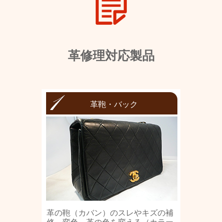
革修理対応製品
革鞄・バック
革の鞄（カバン）のスレやキズの補