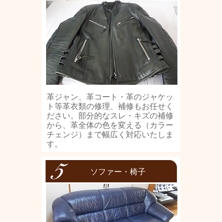
革ジャン、革コート・革のジャケッ
ト等革衣類の修理、補修もお任せく
ださい。部分的なスレ・キズの補修
から、革全体の色を変える（カラー
チェンジ）まで幅広く対応いたしま
す。
ソファー・椅子