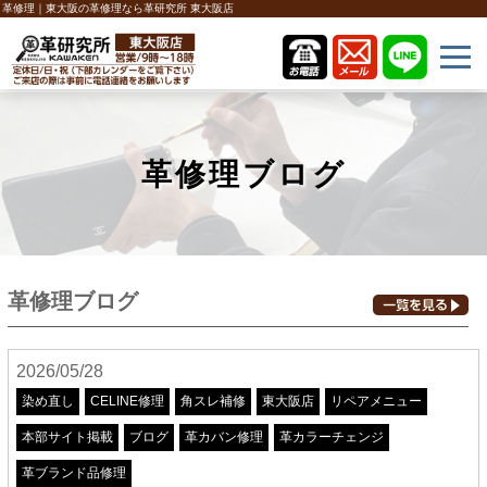
革修理｜東大阪の革修理なら革研究所 東大阪店
革修理ブログ
革修理ブログ
2026/05/28
染め直し
CELINE修理
角スレ補修
東大阪店
リペアメニュー
本部サイト掲載
ブログ
革カバン修理
革カラーチェンジ
革ブランド品修理