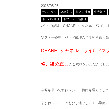
2026/05/26
ラムスキン
染め直し
角スレ補修
東大阪店
革カバン修理
革ブランド品修理
バッグ修理 CHANELシャネル ワイ
ソファー修理、バッグ修理の革研究所東大阪店
CHANELシャネル、ワイルド
修、染め直し
のご依頼をいただきました
今週も暑いですね～(^-^; 梅雨も通りこし
すかね～(^-^; でも少し過ごしにくい季節