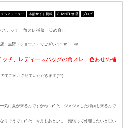
リペアメニュー
本部サイト掲載
CHANEL修理
ブログ
ルドステッチ 角スレ補修 染め直し
、生野（ショウノ）でございますm(__)m
ステッチ、レディースバッグの角スレ、色あせの補
のでご紹介させていただきます(^^)
て一気に夏が来るんですかね～(^-^; ジメジメした梅雨も来るんで
になりそうです(^-^; 今月もあと少し…頑張って修理したいと思い