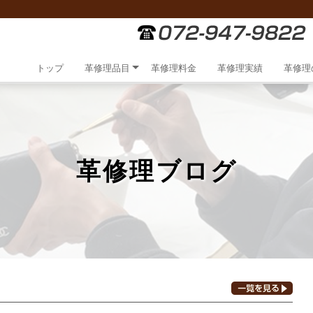
トップ
革修理品目
革修理料金
革修理実績
革修理
革修理ブログ