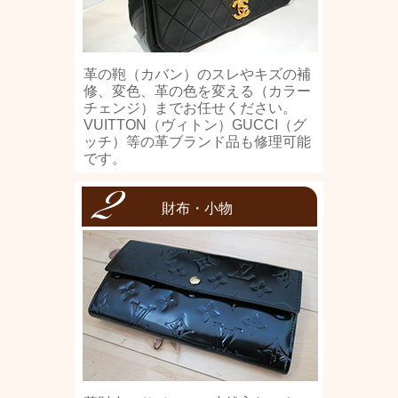
革の鞄（カバン）のスレやキズの補
修、変色、革の色を変える（カラー
チェンジ）までお任せください。
VUITTON（ヴィトン）GUCCI（グ
ッチ）等の革ブランド品も修理可能
です。
財布・小物