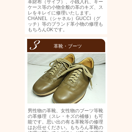
革財布（サイフ）、小銭入れ、キー
ケース等の小物全般の革のキズ、ス
レをキレイに修理いたします。
CHANEL（シャネル）GUCCI（グ
ッチ）等のブランド革小物の修理も
もちろんOKです。
革靴・ブーツ
男性物の革靴、女性物のブーツ等靴
の革修理（スレ・キズの補修）も可
能です。思い出の有る革靴等の修理
はお任せください。もちろん革靴の