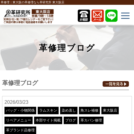
革修理｜東大阪の革修理なら革研究所 東大阪店
革修理ブログ
革修理ブログ
2026/03/23
バッグ・小物関係
ラムスキン
染め直し
角スレ補修
東大阪店
リペアメニュー
本部サイト掲載
ブログ
革カバン修理
革ブランド品修理