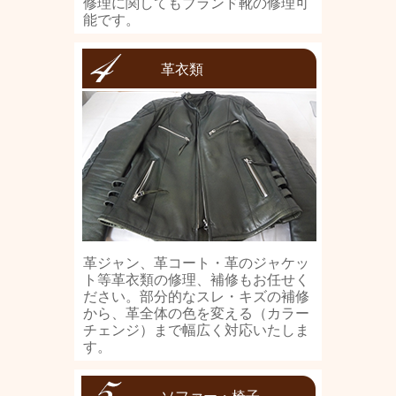
修理に関してもブランド靴の修理可
能です。
革衣類
革ジャン、革コート・革のジャケッ
ト等革衣類の修理、補修もお任せく
ださい。部分的なスレ・キズの補修
から、革全体の色を変える（カラー
チェンジ）まで幅広く対応いたしま
す。