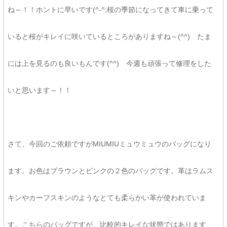
ね～！！ホントに早いです(^-^;桜の季節になってきて車に乗って
いると桜がキレイに咲いているところがありますね～(^^) たま
には上を見るのも良いもんです(^^) 今週も頑張って修理をした
いと思います～！！
さて、今回のご依頼ですがMIUMIUミュウミュウのバッグになり
ます。お色はブラウンとピンクの２色のバッグです。革はラムス
キンやカーフスキンのようなとても柔らかい革が使われていま
す。こちらのバッグですが、比較的キレイな状態ではあります