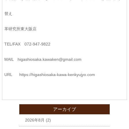
替え
革研究所東大阪店
TEL/FAX 072-947-9822
MAIL higashiosaka.kawaken@gmail.com
URL
https://higashiosaka-kawa-
kenkyujyo.com
アーカイブ
2026年8月
(2)