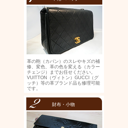
革の鞄（カバン）のスレやキズの補
修、変色、革の色を変える（カラー
チェンジ）までお任せください。
VUITTON（ヴィトン）GUCCI（グ
ッチ）等の革ブランド品も修理可能
です。
財布・小物