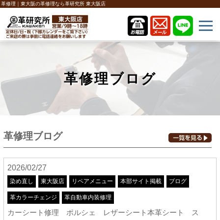
革修理｜東大阪の革修理なら革研究所 東大阪店
革修理ブログ
革修理ブログ
2026/02/27
染め直し
東大阪店
リペアメニュー
本部サイト掲載
ブログ
革カラーチェンジ
革自動車内装修理
カーシート修理 ポルシェ レザーシート本革シート ス