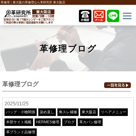
革修理｜東大阪の革修理なら革研究所 東大阪店
革修理ブログ
革修理ブログ
2025/11/25
バッグ・小物関係
染め直し
角スレ補修
東大阪店
リペアメニュー
本部サイト掲載
HERMES修理
ブログ
革カバン修理
革ブランド品修理