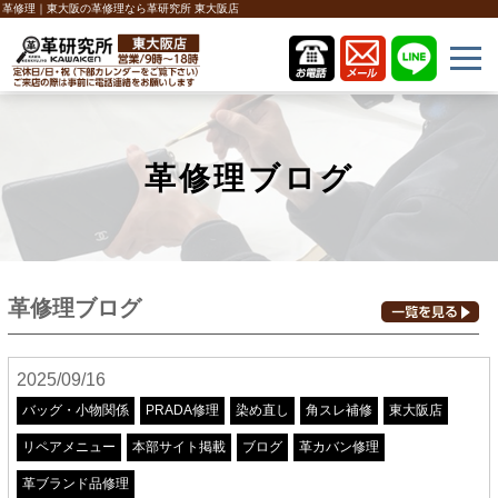
革修理｜東大阪の革修理なら革研究所 東大阪店
革修理ブログ
革修理ブログ
2025/09/16
バッグ・小物関係
PRADA修理
染め直し
角スレ補修
東大阪店
リペアメニュー
本部サイト掲載
ブログ
革カバン修理
革ブランド品修理