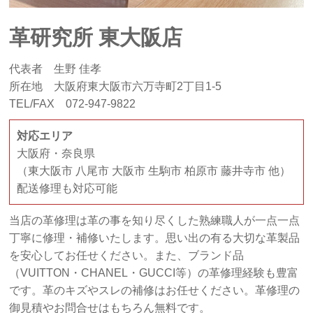
革研究所 東大阪店
代表者 生野 佳孝
所在地 大阪府東大阪市六万寺町2丁目1-5
TEL/FAX 072-947-9822
対応エリア
大阪府・奈良県
（東大阪市 八尾市 大阪市 生駒市 柏原市 藤井寺市 他）
配送修理も対応可能
当店の革修理は革の事を知り尽くした熟練職人が一点一点
丁寧に修理・補修いたします。思い出の有る大切な革製品
を安心してお任せください。また、ブランド品
（VUITTON・CHANEL・GUCCI等）の革修理経験も豊富
です。革のキズやスレの補修はお任せください。革修理の
御見積やお問合せはもちろん無料です。