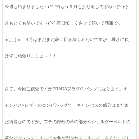
今週も始まりました～(*^-^*)もう９月も折り返しですね～(^^)今
月もとても早いです～(^-^;毎日忙しくさせて頂いて感謝です
m(__)m ９月はまだまだ暑い日が続くみたいですが…暑さに負
けずに頑張りましょ～！！
さて、今回ご依頼ですがPRADAプラダのバッグになります。キ
ャンバス×レザーのコンビバッグで、キャンバスの部分はまだま
だ綺麗なのですが、フチの部分の革の部分やショルダーベルトの
革などがスレてしまってお色が剥がれてしまって、白くなってし