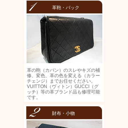
革鞄・バック
革の鞄（カバン）のスレやキズの補
修、変色、革の色を変える（カラー
チェンジ）までお任せください。
VUITTON（ヴィトン）GUCCI（グ
ッチ）等の革ブランド品も修理可能
です。
財布・小物